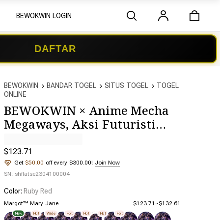
Stores
BEWOKWIN LOGIN
DAFTAR
BEWOKWIN
BANDAR TOGEL
SITUS TOGEL
TOGEL
ONLINE
BEWOKWIN × Anime Mecha
Megaways, Aksi Futuristik
yang Menggetarkan Setiap
Momen
$123.71
Get
$50.00
off every $300.00!
Join Now
SN: shflatse2304100004
Color:
Ruby Red
Margot™ Mary Jane
$123.71~$132.61
New
Hot
Wide
Hot
Hot
Hot
Hot