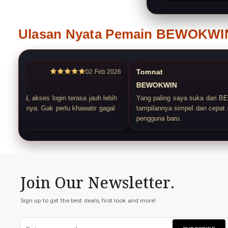
Keunggulan BEWOK
bergerak tanpa m
Ulasan Nyata Pemain BEWOKWI
Tomnat
02 Feb 2026
GIN
BEWOKWIN
WIN, akses login terasa jauh lebih
Yang paling saya suka dari BE
ebelumnya. Gak perlu khawatir gagal
tampilannya simpel dan cepat di
pengguna baru.
Join Our Newsletter.
Sign up to get the best deals, first look and more!