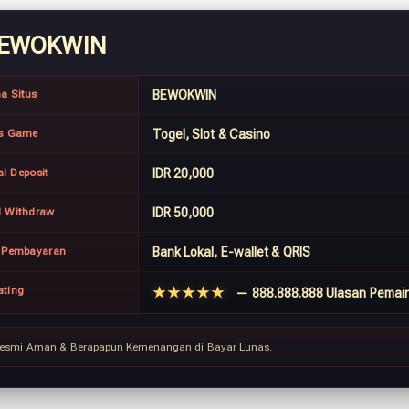
 BEWOKWIN
a Situs
BEWOKWIN
is Game
Togel, Slot & Casino
l Deposit
IDR 20,000
l Withdraw
IDR 50,000
i Pembayaran
Bank Lokal, E-wallet & QRIS
ating
★★★★★
— 888.888.888 Ulasan Pemai
Resmi Aman & Berapapun Kemenangan di Bayar Lunas.