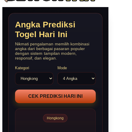
Angka Prediksi
Togel Hari Ini
Nikmati pengalaman memilih kombinasi
angka dari berbagai pasaran populer
dengan sistem tampilan modern,
responsif, dan elegan.
Kategori
Mode
CEK PREDIKSI HARI INI
Hongkong