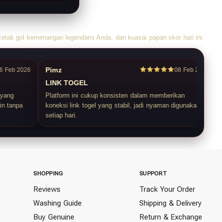
asa terus
etak gol kemenangan legendaris Anda, dan kuasai papan skor hari ini.
Pimz
H
Feb 2026
08 Feb 2026
LINK TOGEL
B
ng
Platform ini cukup konsisten dalam memberikan
S
 tanpa
koneksi link togel yang stabil, jadi nyaman digunakan
ka
setiap hari.
b
SHOPPING
SUPPORT
Reviews
Track Your Order
Washing Guide
Shipping & Delivery
Buy Genuine
Return & Exchange